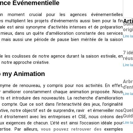
ence Événementielle
 un moment crucial pour les agences événementielles
Art
les multiplient les projets d’événements aussi bien pour la fin
Summ
vale est ainsi synonyme d’activités intenses et de préparation
orig
u mieux, dans un quête d’amélioration constante des services
Lire l
, mais aussi une période de pause bien méritée de la saison
7 id
e les coulisses de notre agence durant la saison estivale, en
réus
t notre approche créative.
Lire l
p my Animation
Arbr
nonyme de renouveau, y compris pour nos activités. En effet,
d’en
pour améliorer constamment chaque animation proposée. Nous
Lire l
ts et introduire des nouveautés. La recherche d’amélioration
ompte. Que ce soit dans l’interactivité des jeux, l’originalité
Quel
ive, notre objectif est de surprendre, ravir et émerveiller nos
Guid
ant étroitement avec les entreprises et CSE, nous créons des
x exigences de chacun. L’été est ainsi l’occasion idéale pour
Lire l
rtise. Par ailleurs,
vous pouvez retrouver des
exemples