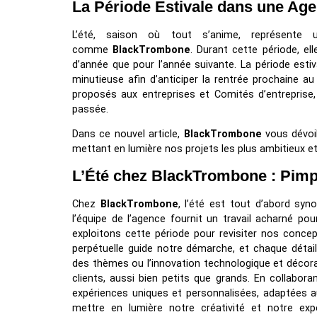
La Période Estivale dans une Ag
L’été, saison où tout s’anime, représente
comme
BlackTrombone
. Durant cette période, el
d’année que pour l’année suivante. La période esti
minutieuse afin d’anticiper la rentrée prochaine a
proposés aux entreprises et Comités d’entreprise
passée.
Dans ce nouvel article,
BlackTrombone
vous dévoil
mettant en lumière nos projets les plus ambitieux e
L’Été chez BlackTrombone : Pim
Chez
BlackTrombone
, l’été est tout d’abord sy
l’équipe de l’agence fournit un travail acharné 
exploitons cette période pour revisiter nos concep
perpétuelle guide notre démarche, et chaque détail c
des thèmes ou l’innovation technologique et décorat
clients, aussi bien petits que grands. En collabor
expériences uniques et personnalisées, adaptées au
mettre en lumière notre créativité et notre expe