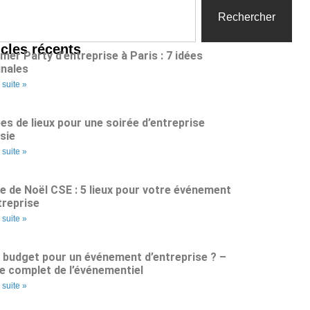
Rechercher
icles récents
er Party d’entreprise à Paris : 7 idées
inales
a suite »
ées de lieux pour une soirée d’entreprise
sie
a suite »
e de Noël CSE : 5 lieux pour votre événement
treprise
a suite »
 budget pour un événement d’entreprise ? –
e complet de l’événementiel
a suite »