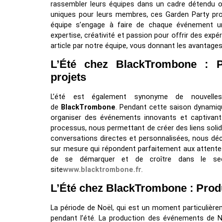
rassembler leurs équipes dans un cadre détendu 
uniques pour leurs membres, ces Garden Party pr
équipe s’engage à faire de chaque événement une
expertise, créativité et passion pour offrir des expér
article par notre équipe, vous donnant les avantage
L’Été chez BlackTrombone : P
projets
L’été est également synonyme de nouvelles
de
BlackTrombone
. Pendant cette saison dynamiqu
organiser des événements innovants et captivants
processus, nous permettant de créer des liens solid
conversations directes et personnalisées, nous dé
sur mesure qui répondent parfaitement aux attente
de se démarquer et de croître dans le sect
site
www.blacktrombone.fr
.
L’Été chez BlackTrombone : Prod
La période de Noël, qui est un moment particulière
pendant l’été. La production des événements de No