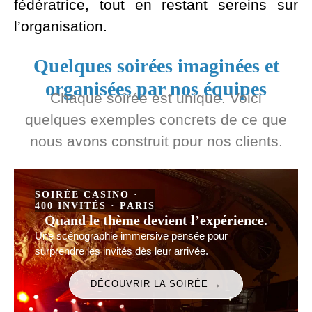
fédératrice, tout en restant sereins sur
l’organisation.
Quelques soirées imaginées et
organisées par nos équipes
Chaque soirée est unique. Voici
quelques exemples concrets de ce que
nous avons construit pour nos clients.
SOIRÉE CASINO ·
400 INVITÉS · PARIS
Quand le thème devient l’expérience.
Une scénographie immersive pensée pour
surprendre les invités dès leur arrivée.
DÉCOUVRIR LA SOIRÉE →