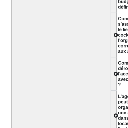
bud
défin
Com
s’as
le li
cockt
l’or
corr
aux 
Com
déro
l’a
avec
?
L’ag
peut
orga
une 
dans
loca