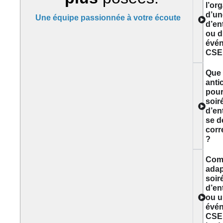
l’or
d’un
Une équipe passionnée à votre écoute
d’en
ou d
évé
CSE
Que f
anti
pour
soir
d’en
se d
corr
?
Com
adap
soir
d’en
ou 
évé
CSE