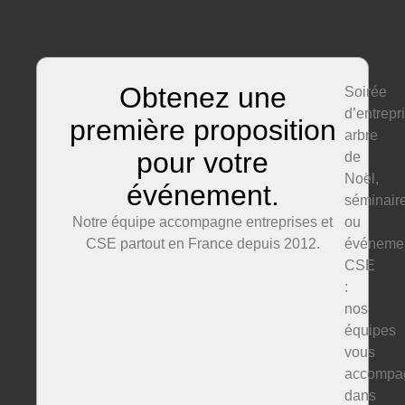
Obtenez une
Soirée
d’entrepr
première proposition
arbre
pour votre
de
Noël,
événement.
séminair
Notre équipe accompagne entreprises et
ou
CSE partout en France depuis 2012.
événeme
CSE
:
nos
équipes
vous
accompa
dans