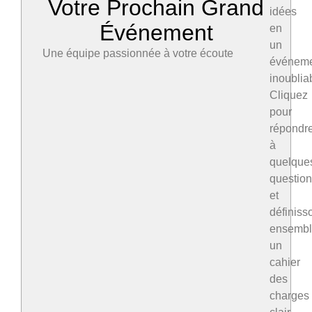
Votre Prochain Grand
idées
Événement
en
un
Une équipe passionnée à votre écoute
événem
inoublia
Cliquez
pour
répondr
à
quelque
questio
et
définiss
ensemb
un
cahier
des
charges