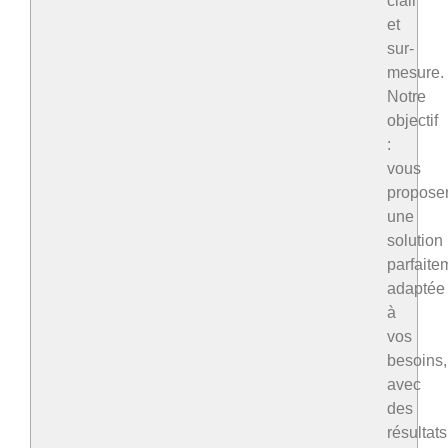
clair
et
sur-
mesure.
Notre
objectif
:
vous
propose
une
solution
parfaite
adaptée
à
vos
besoins,
avec
des
résultats