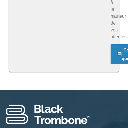
à
la
hauteur
de
vos
attentes.
C
qu