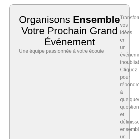
Organisons
Ensemble
Transfo
vos
Votre Prochain Grand
idées
Événement
en
un
Une équipe passionnée à votre écoute
événem
inoublia
Cliquez
pour
répondr
à
quelque
questio
et
définiss
ensemb
un